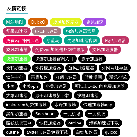
友情链接
网站地图
QuickQ
旋风加速度器
旋风加速
坚果加速器
tiktok加速器
狗急加速器官网
免费vqn外网加速
小蓝鸟
优途加速器官网
风驰加速器
旋风加速器
免费vps加速器外网苹果版
旋风加速度器
快连加速器
快连加速器官网入口
原子加速器
快鸭加速器
快柠檬加速器
旋风加速度器
外网网址导航
软件中心
雷霆加速
狂飙加速器
哔咔漫画
瑞乐小说
小美
小美vpn
小美加速器
可以上twitter的免费加速器
大象加速器
原子加速最新下载
快橙加速器
instagram免费加速器
水母加速器
快连加速器app
黑豹加速器
Sockboom
一元机场
一元机场
赔钱机场官网
快橙加速器
outline
海鸥加速器下载
outline
twitter加速器免费下载
白鲸加速器
quickq