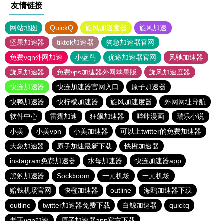
友情链接
网站地图
QuickQ
旋风加速度器
旋风加速
坚果加速器
tiktok加速器
狗急加速器官网
免费vqn外网加速
小蓝鸟
优途加速器官网
风驰加速器
旋风加速器
免费vps加速器外网苹果版
旋风加速度器
快连加速器
快连加速器官网入口
原子加速器
快鸭加速器
快柠檬加速器
旋风加速度器
外网网址导航
软件中心
雷霆加速
狂飙加速器
哔咔漫画
瑞乐小说
小美
小美vpn
小美加速器
可以上twitter的免费加速器
大象加速器
原子加速最新下载
快橙加速器
instagram免费加速器
水母加速器
快连加速器app
黑豹加速器
Sockboom
一元机场
一元机场
赔钱机场官网
快橙加速器
outline
海鸥加速器下载
outline
twitter加速器免费下载
白鲸加速器
quickq
老王vqn加速
原子加速器app官方下载