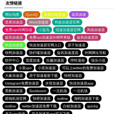
友情链接
网站地图
QuickQ
旋风加速度器
旋风加速
坚果加速器
tiktok加速器
狗急加速器官网
免费vqn外网加速
小蓝鸟
优途加速器官网
风驰加速器
旋风加速器
免费vps加速器外网苹果版
旋风加速度器
快连加速器
快连加速器官网入口
原子加速器
快鸭加速器
快柠檬加速器
旋风加速度器
外网网址导航
软件中心
雷霆加速
狂飙加速器
哔咔漫画
瑞乐小说
小美
小美vpn
小美加速器
可以上twitter的免费加速器
大象加速器
原子加速最新下载
快橙加速器
instagram免费加速器
水母加速器
快连加速器app
黑豹加速器
Sockboom
一元机场
一元机场
赔钱机场官网
快橙加速器
outline
海鸥加速器下载
outline
twitter加速器免费下载
白鲸加速器
quickq
老王vqn加速
原子加速器app官方下载