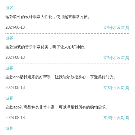
游客
这款软件的设计非常人性化，使用起来非常方便。
2024-08-18
支持
[0]
反对
[0]
游客
这款游戏的音乐非常优美，听了让人心旷神怡。
2024-08-18
支持
[0]
反对
[0]
游客
这款app是我娱乐的好帮手，让我能够放松身心，享受美好时光。
2024-08-18
支持
[0]
反对
[0]
游客
这款app的商品种类非常丰富，可以满足我所有的购物需求。
2024-08-18
支持
[0]
反对
[0]
游客