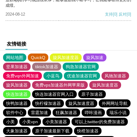
成绩。
2024-08-12
支持
[0]
反对
[0]
友情链接
网站地图
QuickQ
旋风加速度器
旋风加速
坚果加速器
tiktok加速器
狗急加速器官网
免费vqn外网加速
小蓝鸟
优途加速器官网
风驰加速器
旋风加速器
免费vps加速器外网苹果版
旋风加速度器
快连加速器
快连加速器官网入口
原子加速器
快鸭加速器
快柠檬加速器
旋风加速度器
外网网址导航
软件中心
雷霆加速
狂飙加速器
哔咔漫画
瑞乐小说
小美
小美vpn
小美加速器
可以上twitter的免费加速器
大象加速器
原子加速最新下载
快橙加速器