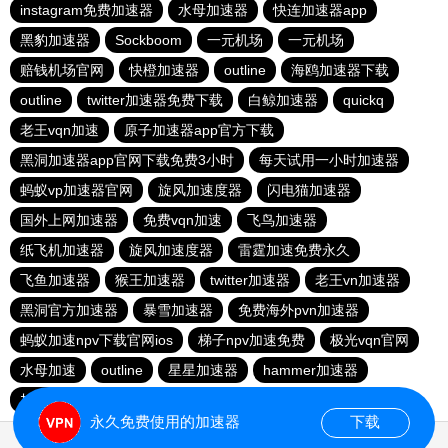
instagram免费加速器
水母加速器
快连加速器app
黑豹加速器
Sockboom
一元机场
一元机场
赔钱机场官网
快橙加速器
outline
海鸥加速器下载
outline
twitter加速器免费下载
白鲸加速器
quickq
老王vqn加速
原子加速器app官方下载
黑洞加速器app官网下载免费3小时
每天试用一小时加速器
蚂蚁vp加速器官网
旋风加速度器
闪电猫加速器
国外上网加速器
免费vqn加速
飞鸟加速器
纸飞机加速器
旋风加速度器
雷霆加速免费永久
飞鱼加速器
猴王加速器
twitter加速器
老王vn加速器
黑洞官方加速器
暴雪加速器
免费海外pvn加速器
蚂蚁加速npv下载官网ios
梯子npv加速免费
极光vqn官网
水母加速
outline
星星加速器
hammer加速器
加速器试用3小时
苹果免费vqn加速
永久免费使用的加速器
下载