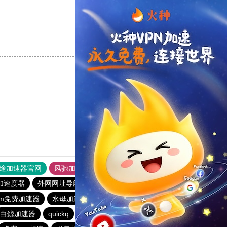
支持
[0]
反对
[0]
支持
[0]
反对
[0]
途加速器官网
风驰加速器
旋风加速器
加速度器
外网网址导航
软件中心
雷霆加速
狂飙加速器
gram免费加速器
水母加速器
快连加速器app
黑豹加速器
白鲸加速器
quickq
老王vqn加速
原子加速器app官方下载