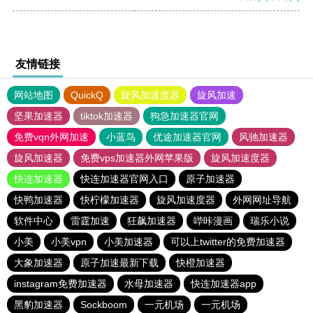
友情链接
网站地图
QuickQ
旋风加速度器
旋风加速
坚果加速器
tiktok加速器
狗急加速器官网
免费vqn外网加速
小蓝鸟
优途加速器官网
风驰加速器
旋风加速器
免费vps加速器外网苹果版
旋风加速度器
快连加速器
快连加速器官网入口
原子加速器
快鸭加速器
快柠檬加速器
旋风加速度器
外网网址导航
软件中心
雷霆加速
狂飙加速器
哔咔漫画
瑞乐小说
小美
小美vpn
小美加速器
可以上twitter的免费加速器
大象加速器
原子加速最新下载
快橙加速器
instagram免费加速器
水母加速器
快连加速器app
黑豹加速器
Sockboom
一元机场
一元机场