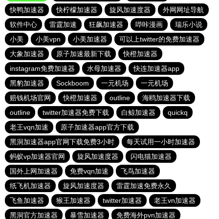
快鸭加速器
快柠檬加速器
旋风加速度器
外网网址导航
软件中心
雷霆加速
狂飙加速器
哔咔漫画
瑞乐小说
小美
小美vpn
小美加速器
可以上twitter的免费加速器
大象加速器
原子加速最新下载
快橙加速器
instagram免费加速器
水母加速器
快连加速器app
黑豹加速器
Sockboom
一元机场
一元机场
赔钱机场官网
快橙加速器
outline
海鸥加速器下载
outline
twitter加速器免费下载
白鲸加速器
quickq
老王vqn加速
原子加速器app官方下载
黑洞加速器app官网下载免费3小时
每天试用一小时加速器
蚂蚁vp加速器官网
旋风加速度器
闪电猫加速器
国外上网加速器
免费vqn加速
飞鸟加速器
纸飞机加速器
旋风加速度器
雷霆加速免费永久
飞鱼加速器
猴王加速器
twitter加速器
老王vn加速器
黑洞官方加速器
暴雪加速器
免费海外pvn加速器